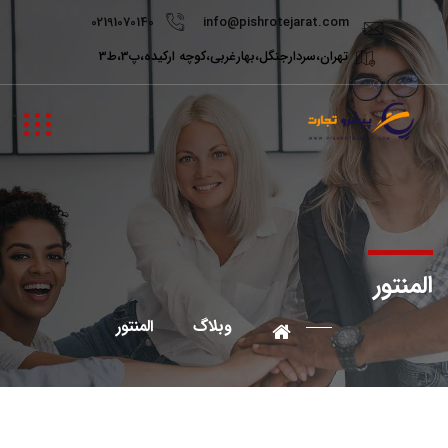
02191070140
info@pishrotejarat.com
تهران،سردارجنگل،بهارغربی،کوچه ارکیده،پ3،ط3
المنتور
وبلاگ
المنتور