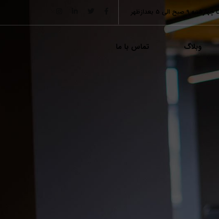
به 9 صبح الی 5 بعدازظهر
وبلاگ
تماس با ما