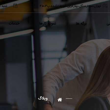
تهران،سردارجنگل،بهارغربی،کوچه ارکیده،پ3،ط3
شنبه تا چهارشن
ی
برگه ها
نمونه کارها
خدمات
وبلاگ