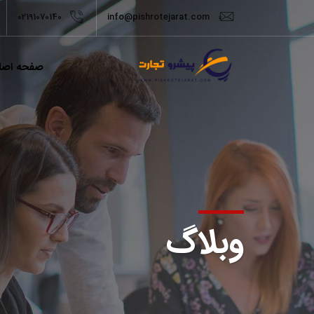
02191070140
info@pishrotejarat.com
صفحه اصل
وبلاگ