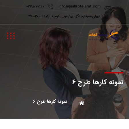
02191070140
info@pishrotejarat.com
تهران،سردارجنگل،بهارغربی،کوچه ارکیده،پ3،ط3
نمونه کارها طرح 6
نمونه کارها طرح 6