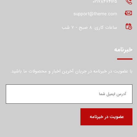
02178474125
support@theme.com
ساعات کاری: 8 صبح - 7 شب
خبرنامه
با عضویت در خبرنامه در جریان آخرین اخبار و محصولات ما باشید.