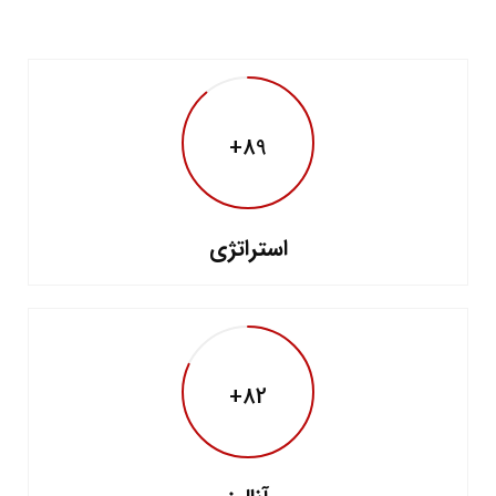
89+
استراتژی
82+