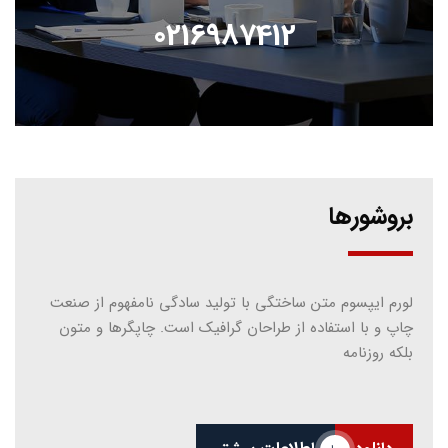
0216987412
بروشورها
لورم ایپسوم متن ساختگی با تولید سادگی نامفهوم از صنعت
چاپ و با استفاده از طراحان گرافیک است. چاپگرها و متون
بلکه روزنامه