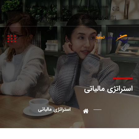
02191070140
info@pishrotejarat.com
تهران،سردارجنگل،بهارغربی،کوچه ارکیده،پ3،ط3
استراتژی مالیاتی
استراتژی مالیاتی