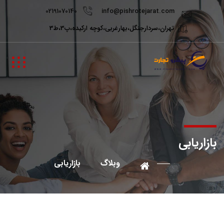
02191070140
info@pishrotejarat.com
تهران،سردارجنگل،بهارغربی،کوچه ارکیده،پ3،ط3
بازاریابی
وبلاگ
بازاریابی