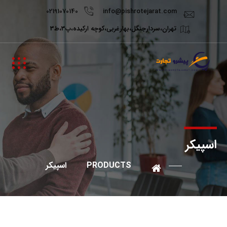
02191070140
info@pishrotejarat.com
تهران،سردارجنگل،بهارغربی،کوچه ارکیده،پ3،ط3
اسپیکر
PRODUCTS
اسپیکر