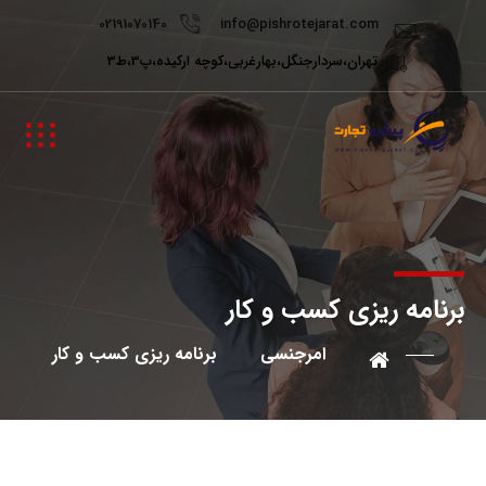
02191070140
info@pishrotejarat.com
تهران،سردارجنگل،بهارغربی،کوچه ارکیده،پ3،ط3
برنامه ریزی کسب و کار
امرجنسی
برنامه ریزی کسب و کار